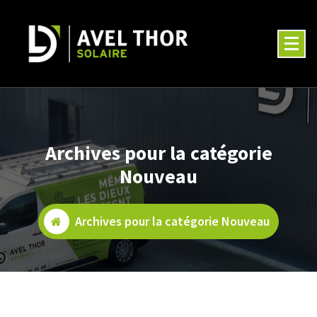
Aller
au
contenu
Archives pour la catégorie
Nouveau
Archives pour la catégorie Nouveau